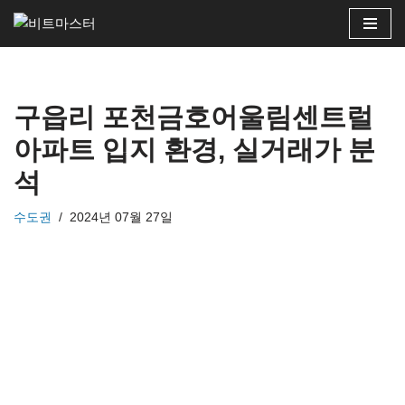
콘
텐
츠
구읍리 포천금호어울림센트럴
로
건
아파트 입지 환경, 실거래가 분
너
석
뛰
기
수도권
2024년 07월 27일