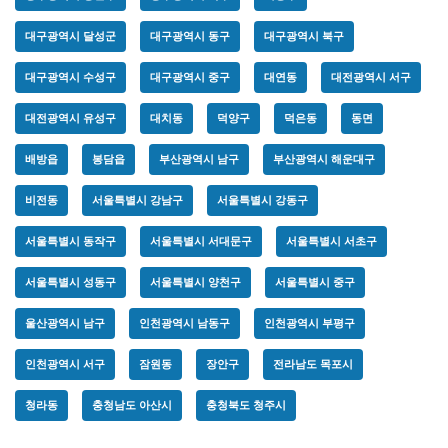
대구광역시 달성군
대구광역시 동구
대구광역시 북구
대구광역시 수성구
대구광역시 중구
대연동
대전광역시 서구
대전광역시 유성구
대치동
덕양구
덕은동
동면
배방읍
봉담읍
부산광역시 남구
부산광역시 해운대구
비전동
서울특별시 강남구
서울특별시 강동구
서울특별시 동작구
서울특별시 서대문구
서울특별시 서초구
서울특별시 성동구
서울특별시 양천구
서울특별시 중구
울산광역시 남구
인천광역시 남동구
인천광역시 부평구
인천광역시 서구
잠원동
장안구
전라남도 목포시
청라동
충청남도 아산시
충청북도 청주시