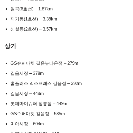
월곡(6호선) – 1.87km
제기동(1호선) – 3.39km
신설동(2호선) – 3.57km
상가
GS슈퍼마켓 길음뉴타운점 – 279m
길음시장 – 378m
홈플러스 익스프레스 길음점 – 392m
길음시장 – 449m
롯데마이슈퍼 정릉점 – 449m
GS수퍼마켓 길음점 – 535m
미아시장 – 604m