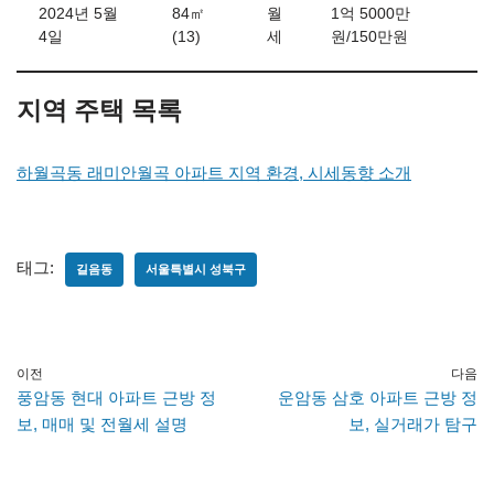
2024년 5월
84㎡
월
1억 5000만
4일
(13)
세
원/150만원
지역 주택 목록
하월곡동 래미안월곡 아파트 지역 환경, 시세동향 소개
태그:
길음동
서울특별시 성북구
이전
다음
풍암동 현대 아파트 근방 정
운암동 삼호 아파트 근방 정
보, 매매 및 전월세 설명
보, 실거래가 탐구