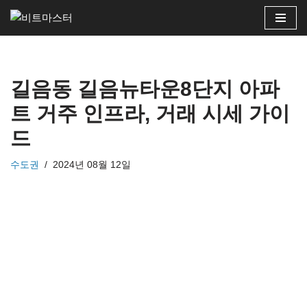
콘
텐
츠
길음동 길음뉴타운8단지 아파
로
건
트 거주 인프라, 거래 시세 가이
너
드
뛰
기
수도권
2024년 08월 12일