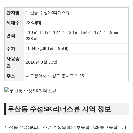
단지명
두산동 수성SK리더스뷰
세대수
788세대
110㎡, 111㎡, 127㎡, 128㎡, 154㎡, 177㎡, 195㎡,
면적
233㎡
주차
1534대(세대당 1.95대)
사용승
2010년 9월 30일
인
주소
대구광역시 수성구 동대구로 95
두산동 수성SK리더스뷰 지역 정보
두산동 수성SK리더스뷰 주상복합은 초등학교와 중고등학교가