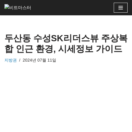
콘
텐
츠
두산동 수성SK리더스뷰 주상복
로
건
합 인근 환경, 시세정보 가이드
너
뛰
지방권
2024년 07월 11일
기