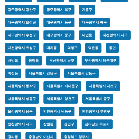
광주광역시 광산구
광주광역시 북구
기흥구
대구광역시 달성군
대구광역시 동구
대구광역시 북구
대구광역시 수성구
대구광역시 중구
대연동
대전광역시 서구
대전광역시 유성구
대치동
덕양구
덕은동
동면
배방읍
봉담읍
부산광역시 남구
부산광역시 해운대구
비전동
서울특별시 강남구
서울특별시 강동구
서울특별시 동작구
서울특별시 서대문구
서울특별시 서초구
서울특별시 성동구
서울특별시 양천구
서울특별시 중구
울산광역시 남구
인천광역시 남동구
인천광역시 부평구
인천광역시 서구
잠원동
장안구
전라남도 목포시
청라동
충청남도 아산시
충청북도 청주시