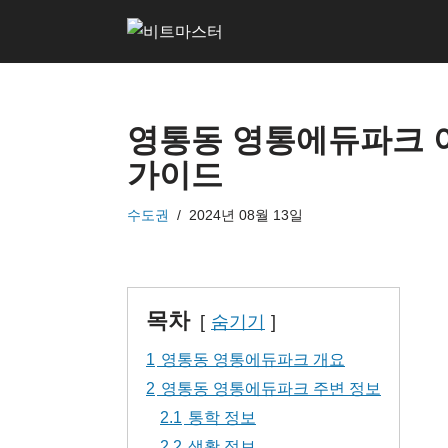
콘
텐
츠
영통동 영통에듀파크 
로
건
가이드
너
수도권
2024년 08월 13일
뛰
기
목차
숨기기
1
영통동 영통에듀파크 개요
2
영통동 영통에듀파크 주변 정보
2.1
통학 정보
2.2
생활 정보