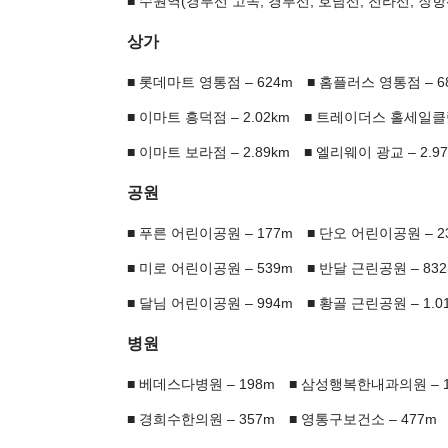
수원역(경부선 고속, 경부선, 호남선, 전라선, 장항선)
상가
롯데마트 영통점 – 624m
홈플러스 영통점 – 6
이마트 흥덕점 – 2.02km
트레이더스 홀세일클럽 
이마트 보라점 – 2.89km
엘리웨이 광교 – 2.9
공원
푸른 어린이공원 – 177m
단오 어린이공원 – 2
미로 어린이공원 – 539m
반달 근린공원 – 83
달님 어린이공원 – 994m
황골 근린공원 – 1.0
병원
베데스다병원 – 198m
삼성행복한내과의원 – 1
경희수한의원 – 357m
영통구보건소 – 477m