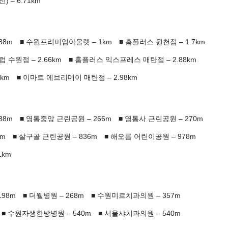
 – 6.71km
88m
수원프리미엄아울렛 – 1km
홈플러스 원천점 – 1.7km
수원점 – 2.66km
홈플러스 익스프레스 매탄점 – 2.88km
7km
이마트 에브리데이 매탄점 – 2.98km
38m
영통중앙 근린공원 – 266m
영통사 근린공원 – 270m
2m
살구골 근린공원 – 836m
해오름 어린이공원 – 978m
1km
98m
더웰병원 – 268m
수원미르치과의원 – 357m
수원자생한방병원 – 540m
서울샤치과의원 – 540m