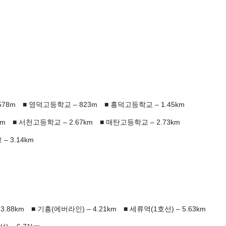
78m
영덕고등학교 – 823m
흥덕고등학교 – 1.45km
km
서천고등학교 – 2.67km
매탄고등학교 – 2.73km
 3.14km
.88km
기흥(에버라인) – 4.21km
세류역(1호선) – 5.63km