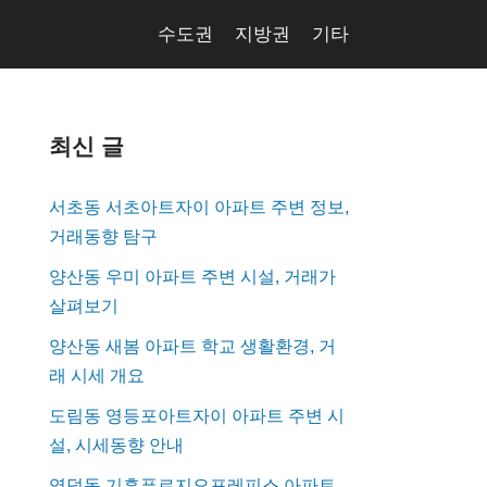
수도권
지방권
기타
최신 글
서초동 서초아트자이 아파트 주변 정보,
거래동향 탐구
양산동 우미 아파트 주변 시설, 거래가
살펴보기
양산동 새봄 아파트 학교 생활환경, 거
래 시세 개요
도림동 영등포아트자이 아파트 주변 시
설, 시세동향 안내
영덕동 기흥푸르지오포레피스 아파트