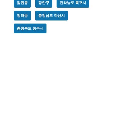
잠원동
장안구
전라남도 목포시
청라동
충청남도 아산시
충청북도 청주시