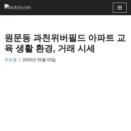
콘
텐
츠
원문동 과천위버필드 아파트 교
로
건
육 생활 환경, 거래 시세
너
뛰
수도권
2024년 05월 03일
기