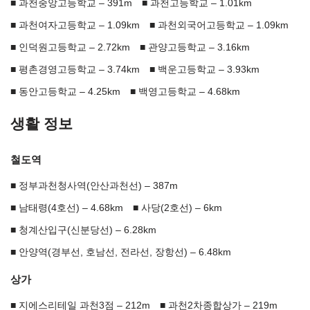
과천중앙고등학교 – 391m
과천고등학교 – 1.01km
과천여자고등학교 – 1.09km
과천외국어고등학교 – 1.09km
인덕원고등학교 – 2.72km
관양고등학교 – 3.16km
평촌경영고등학교 – 3.74km
백운고등학교 – 3.93km
동안고등학교 – 4.25km
백영고등학교 – 4.68km
생활 정보
철도역
정부과천청사역(안산과천선) – 387m
남태령(4호선) – 4.68km
사당(2호선) – 6km
청계산입구(신분당선) – 6.28km
안양역(경부선, 호남선, 전라선, 장항선) – 6.48km
상가
지에스리테일 과천3점 – 212m
과천2차종합상가 – 219m