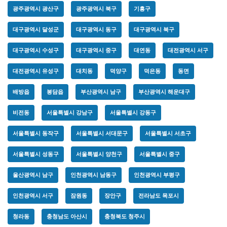
광주광역시 광산구
광주광역시 북구
기흥구
대구광역시 달성군
대구광역시 동구
대구광역시 북구
대구광역시 수성구
대구광역시 중구
대연동
대전광역시 서구
대전광역시 유성구
대치동
덕양구
덕은동
동면
배방읍
봉담읍
부산광역시 남구
부산광역시 해운대구
비전동
서울특별시 강남구
서울특별시 강동구
서울특별시 동작구
서울특별시 서대문구
서울특별시 서초구
서울특별시 성동구
서울특별시 양천구
서울특별시 중구
울산광역시 남구
인천광역시 남동구
인천광역시 부평구
인천광역시 서구
잠원동
장안구
전라남도 목포시
청라동
충청남도 아산시
충청북도 청주시