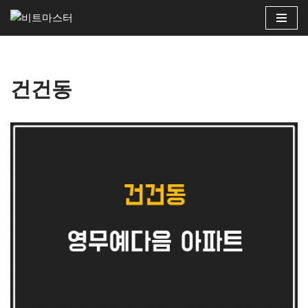
콘
텐
츠
건건동
로
건
너
뛰
기