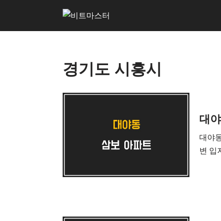
콘
텐
츠
경기도 시흥시
로
건
너
뛰
대야
기
대야동
변 입