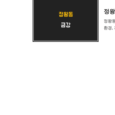
정왕
정왕동
환경,