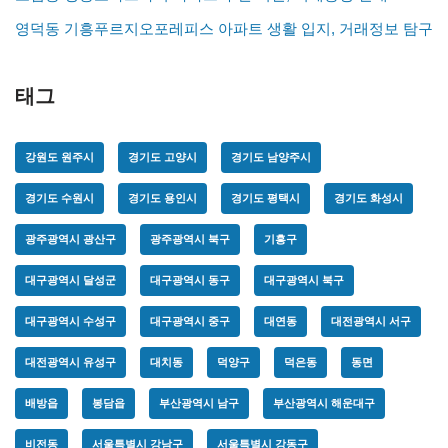
영덕동 기흥푸르지오포레피스 아파트 생활 입지, 거래정보 탐구
태그
강원도 원주시
경기도 고양시
경기도 남양주시
경기도 수원시
경기도 용인시
경기도 평택시
경기도 화성시
광주광역시 광산구
광주광역시 북구
기흥구
대구광역시 달성군
대구광역시 동구
대구광역시 북구
대구광역시 수성구
대구광역시 중구
대연동
대전광역시 서구
대전광역시 유성구
대치동
덕양구
덕은동
동면
배방읍
봉담읍
부산광역시 남구
부산광역시 해운대구
비전동
서울특별시 강남구
서울특별시 강동구