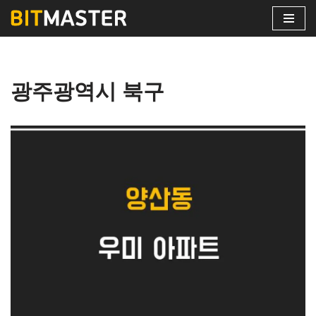
콘
텐
츠
광주광역시 북구
로
건
너
뛰
기