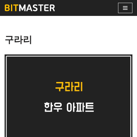
콘
텐
츠
구라리
로
건
너
뛰
기