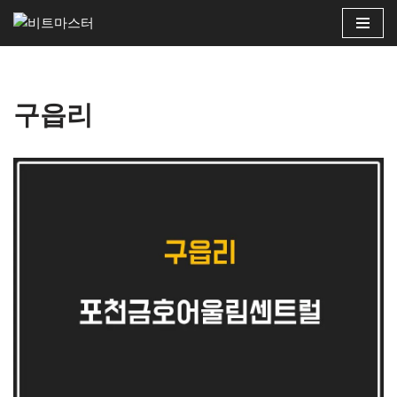
콘
텐
츠
구읍리
로
건
너
뛰
기