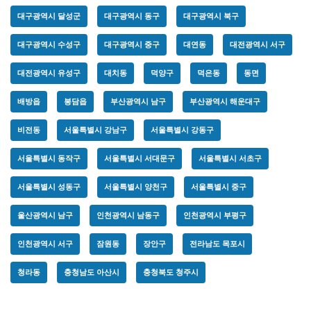
대구광역시 달성군
대구광역시 동구
대구광역시 북구
대구광역시 수성구
대구광역시 중구
대연동
대전광역시 서구
대전광역시 유성구
대치동
덕양구
덕은동
동면
배방읍
봉담읍
부산광역시 남구
부산광역시 해운대구
비전동
서울특별시 강남구
서울특별시 강동구
서울특별시 동작구
서울특별시 서대문구
서울특별시 서초구
서울특별시 성동구
서울특별시 양천구
서울특별시 중구
울산광역시 남구
인천광역시 남동구
인천광역시 부평구
인천광역시 서구
잠원동
장안구
전라남도 목포시
청라동
충청남도 아산시
충청북도 청주시