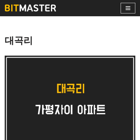
콘
텐
츠
대곡리
로
건
너
뛰
기