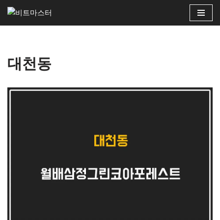
콘
텐
츠
대천동
로
건
너
뛰
기