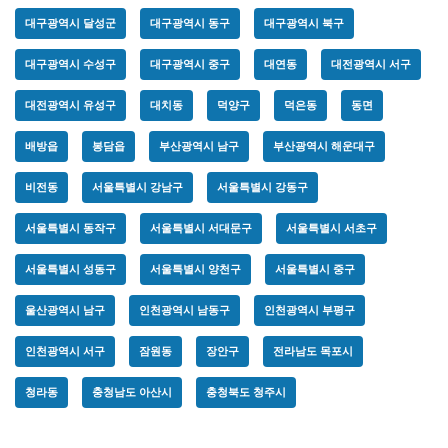
대구광역시 달성군
대구광역시 동구
대구광역시 북구
대구광역시 수성구
대구광역시 중구
대연동
대전광역시 서구
대전광역시 유성구
대치동
덕양구
덕은동
동면
배방읍
봉담읍
부산광역시 남구
부산광역시 해운대구
비전동
서울특별시 강남구
서울특별시 강동구
서울특별시 동작구
서울특별시 서대문구
서울특별시 서초구
서울특별시 성동구
서울특별시 양천구
서울특별시 중구
울산광역시 남구
인천광역시 남동구
인천광역시 부평구
인천광역시 서구
잠원동
장안구
전라남도 목포시
청라동
충청남도 아산시
충청북도 청주시