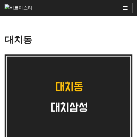
콘
텐
츠
대치동
로
건
너
뛰
기