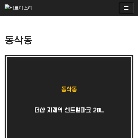
콘
텐
츠
동삭동
로
건
너
뛰
기