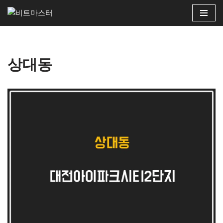
콘
텐
츠
상대동
로
건
너
뛰
기