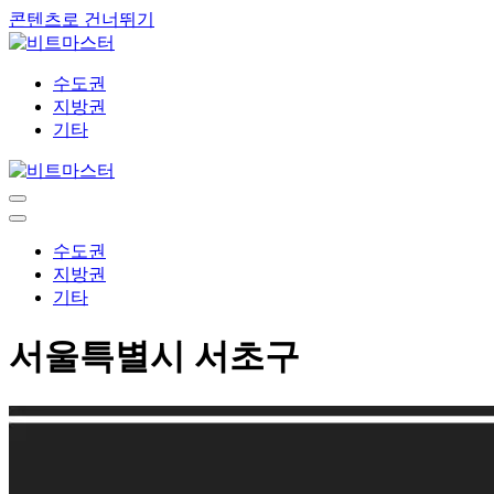
콘텐츠로 건너뛰기
수도권
지방권
기타
내
비
내
게
비
수도권
이
게
지방권
션
이
기타
메
션
뉴
메
서울특별시 서초구
뉴