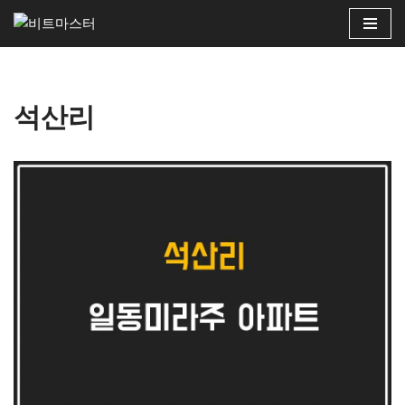
콘
텐
츠
석산리
로
건
너
뛰
기