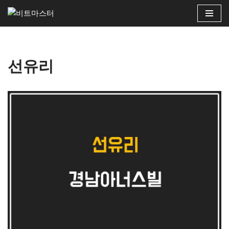
콘
텐
츠
선유리
로
건
너
뛰
기