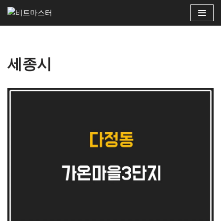
콘
텐
츠
세종시
로
건
너
뛰
기