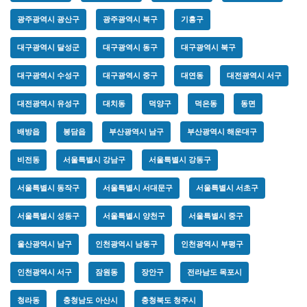
광주광역시 광산구
광주광역시 북구
기흥구
대구광역시 달성군
대구광역시 동구
대구광역시 북구
대구광역시 수성구
대구광역시 중구
대연동
대전광역시 서구
대전광역시 유성구
대치동
덕양구
덕은동
동면
배방읍
봉담읍
부산광역시 남구
부산광역시 해운대구
비전동
서울특별시 강남구
서울특별시 강동구
서울특별시 동작구
서울특별시 서대문구
서울특별시 서초구
서울특별시 성동구
서울특별시 양천구
서울특별시 중구
울산광역시 남구
인천광역시 남동구
인천광역시 부평구
인천광역시 서구
잠원동
장안구
전라남도 목포시
청라동
충청남도 아산시
충청북도 청주시