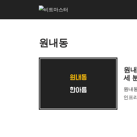
콘
텐
츠
원내동
로
건
너
뛰
원내
기
세 
원내동
인프라