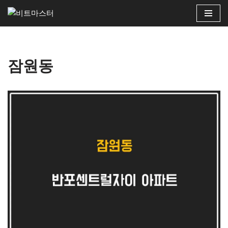
콘
텐
츠
잠원동
로
건
너
뛰
기