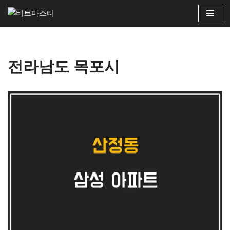
콘
텐
츠
전라남도 목포시
로
건
너
뛰
기