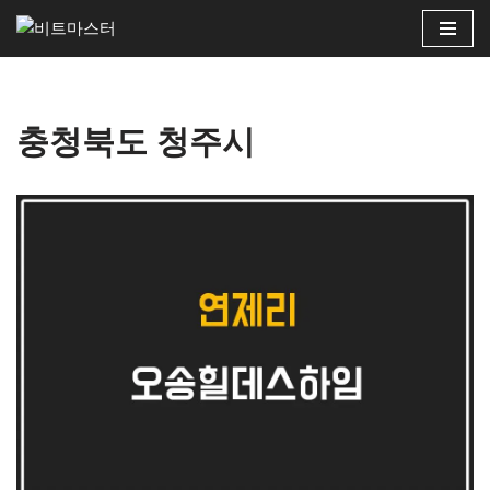
콘
텐
츠
충청북도 청주시
로
건
너
뛰
기