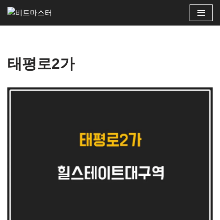
콘
텐
츠
태평로2가
로
건
너
뛰
기