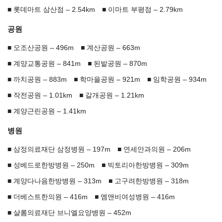
롯데마트 삼산점 – 2.54km
이마트 부평점 – 2.79km
공원
오조산공원 – 496m
계산공원 – 663m
계양교통공원 – 841m
된밭공원 – 870m
까치공원 – 883m
학마을공원 – 921m
임학공원 – 934m
작전공원 – 1.01km
갈개공원 – 1.21km
계양근린공원 – 1.41km
병원
삼정의료재단 삼정병원 – 197m
연세안과의원 – 206m
성베드로한방병원 – 250m
빅토리아한방병원 – 309m
계양다나음한방병원 – 313m
고구려한방병원 – 318m
더베스트한의원 – 416m
엠앤비여성병원 – 416m
샬롬의료재단 브니엘요양병원 – 452m