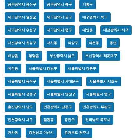
광주광역시 광산구
광주광역시 북구
기흥구
대구광역시 달성군
대구광역시 동구
대구광역시 북구
대구광역시 수성구
대구광역시 중구
대연동
대전광역시 서구
대전광역시 유성구
대치동
덕양구
덕은동
동면
배방읍
봉담읍
부산광역시 남구
부산광역시 해운대구
비전동
서울특별시 강남구
서울특별시 강동구
서울특별시 동작구
서울특별시 서대문구
서울특별시 서초구
서울특별시 성동구
서울특별시 양천구
서울특별시 중구
울산광역시 남구
인천광역시 남동구
인천광역시 부평구
인천광역시 서구
잠원동
장안구
전라남도 목포시
청라동
충청남도 아산시
충청북도 청주시