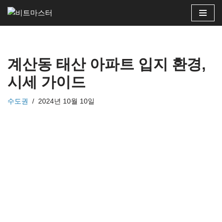
콘
텐
츠
계산동 태산 아파트 입지 환경,
로
건
시세 가이드
너
뛰
수도권
2024년 10월 10일
기