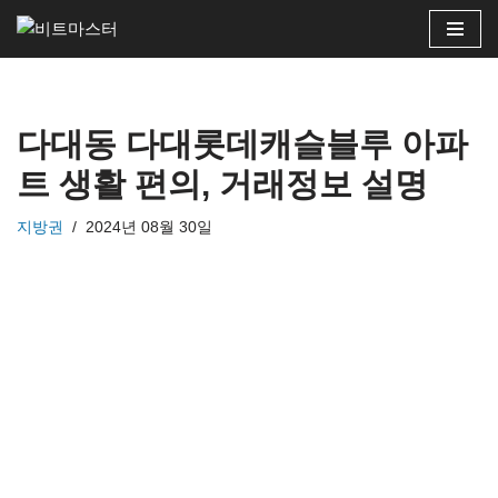
콘
텐
츠
다대동 다대롯데캐슬블루 아파
로
건
트 생활 편의, 거래정보 설명
너
뛰
지방권
2024년 08월 30일
기