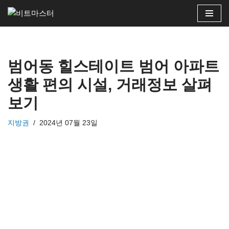
콘
텐
츠
범어동 힐스테이트 범어 아파트
로
건
생활 편의 시설, 거래정보 살펴
너
보기
뛰
기
지방권
2024년 07월 23일