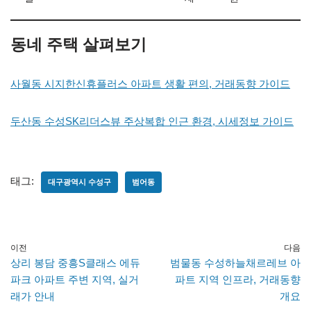
동네 주택 살펴보기
사월동 시지한신휴플러스 아파트 생활 편의, 거래동향 가이드
두산동 수성SK리더스뷰 주상복합 인근 환경, 시세정보 가이드
태그:
대구광역시 수성구
범어동
이전
다음
상리 봉담 중흥S클래스 에듀
범물동 수성하늘채르레브 아
파크 아파트 주변 지역, 실거
파트 지역 인프라, 거래동향
래가 안내
개요