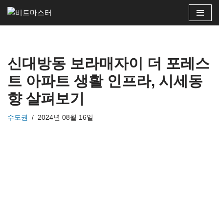
콘
텐
츠
신대방동 보라매자이 더 포레스
로
건
트 아파트 생활 인프라, 시세동
너
향 살펴보기
뛰
기
수도권
2024년 08월 16일