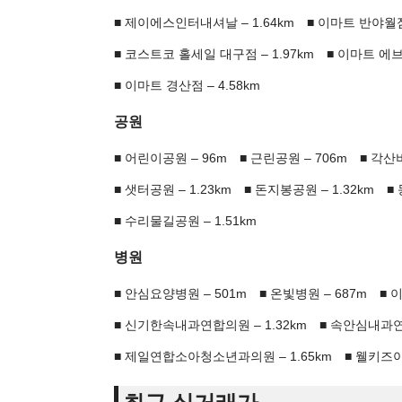
제이에스인터내셔날 – 1.64km
이마트 반야월점 
코스트코 홀세일 대구점 – 1.97km
이마트 에브
이마트 경산점 – 4.58km
공원
어린이공원 – 96m
근린공원 – 706m
각산비
샛터공원 – 1.23km
돈지봉공원 – 1.32km
수리물길공원 – 1.51km
병원
안심요양병원 – 501m
온빛병원 – 687m
이
신기한속내과연합의원 – 1.32km
속안심내과연합
제일연합소아청소년과의원 – 1.65km
웰키즈아동