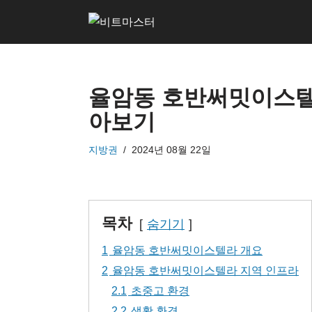
콘
텐
츠
율암동 호반써밋이스텔라
로
건
아보기
너
지방권
2024년 08월 22일
뛰
기
목차
숨기기
1
율암동 호반써밋이스텔라 개요
2
율암동 호반써밋이스텔라 지역 인프라
2.1
초중고 환경
2.2
생활 환경