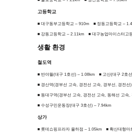
고등학교
대구동부고등학교 – 910m
정동고등학교 – 1.4
강동고등학교 – 2.11km
대구농업마이스터고등학교
생활 환경
철도역
반야월(대구 1호선) – 1.08km
고산(대구 2호선) 
경산역(경부선 고속, 경전선 고속, 경부선, 경전선) –
동대구역(경부선 고속, 경전선 고속, 동해선 고속, 경
수성구민운동장(대구 3호선) – 7.94km
상가
롯데쇼핑프라자 율하점 – 1.05km
확산대형마트 