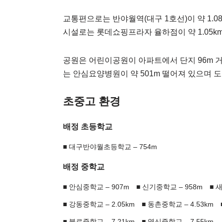
교통편으로는 반야월역(대구 1호선)이 약 1.0
시설로는 롯데쇼핑프라자 율하점이 약 1.05k
공원은 어린이공원이 아파트에서 단지 96m 
는 안심요양병원이 약 501m 떨어져 있으며 도
초중고 환경
배정 초등학교
대구반야월초등학교 – 754m
배정 중학교
안심중학교 – 907m
신기중학교 – 958m
새
강동중학교 – 2.05km
동촌중학교 – 4.53km
불로중학교 – 7.21km
영신중학교 – 7.55km