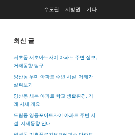
수도권
지방권
기타
최신 글
서초동 서초아트자이 아파트 주변 정보,
거래동향 탐구
양산동 우미 아파트 주변 시설, 거래가
살펴보기
양산동 새봄 아파트 학교 생활환경, 거
래 시세 개요
도림동 영등포아트자이 아파트 주변 시
설, 시세동향 안내
영덕동 기흥푸르지오포레피스 아파트