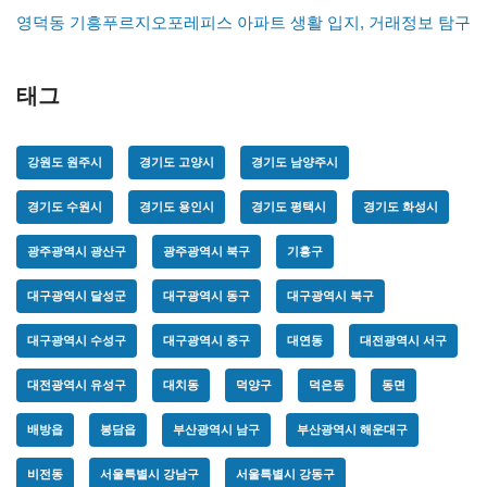
영덕동 기흥푸르지오포레피스 아파트 생활 입지, 거래정보 탐구
태그
강원도 원주시
경기도 고양시
경기도 남양주시
경기도 수원시
경기도 용인시
경기도 평택시
경기도 화성시
광주광역시 광산구
광주광역시 북구
기흥구
대구광역시 달성군
대구광역시 동구
대구광역시 북구
대구광역시 수성구
대구광역시 중구
대연동
대전광역시 서구
대전광역시 유성구
대치동
덕양구
덕은동
동면
배방읍
봉담읍
부산광역시 남구
부산광역시 해운대구
비전동
서울특별시 강남구
서울특별시 강동구