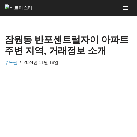
콘
텐
츠
잠원동 반포센트럴자이 아파트
로
건
주변 지역, 거래정보 소개
너
뛰
수도권
2024년 11월 18일
기