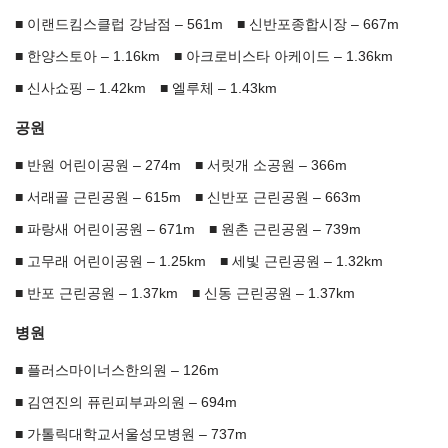
이랜드킴스클럽 강남점 – 561m
신반포종합시장 – 667m
한양스토아 – 1.16km
아크로비스타 아케이드 – 1.36km
신사쇼핑 – 1.42km
엘루체 – 1.43km
공원
반원 어린이공원 – 274m
서릿개 소공원 – 366m
서래골 근린공원 – 615m
신반포 근린공원 – 663m
파랑새 어린이공원 – 671m
원촌 근린공원 – 739m
고무래 어린이공원 – 1.25km
세빛 근린공원 – 1.32km
반포 근린공원 – 1.37km
신동 근린공원 – 1.37km
병원
플러스마이너스한의원 – 126m
김연진의 퓨린피부과의원 – 694m
가톨릭대학교서울성모병원 – 737m