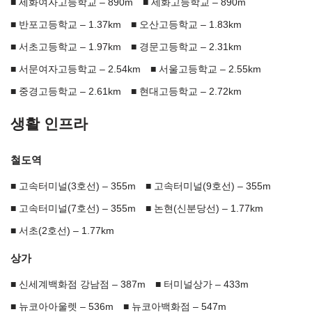
세화여자고등학교 – 890m
세화고등학교 – 890m
반포고등학교 – 1.37km
오산고등학교 – 1.83km
서초고등학교 – 1.97km
경문고등학교 – 2.31km
서문여자고등학교 – 2.54km
서울고등학교 – 2.55km
중경고등학교 – 2.61km
현대고등학교 – 2.72km
생활 인프라
철도역
고속터미널(3호선) – 355m
고속터미널(9호선) – 355m
고속터미널(7호선) – 355m
논현(신분당선) – 1.77km
서초(2호선) – 1.77km
상가
신세계백화점 강남점 – 387m
터미널상가 – 433m
뉴코아아울렛 – 536m
뉴코아백화점 – 547m