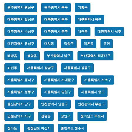
광주광역시 광산구
광주광역시 북구
기흥구
대구광역시 달성군
대구광역시 동구
대구광역시 북구
대구광역시 수성구
대구광역시 중구
대연동
대전광역시 서구
대전광역시 유성구
대치동
덕양구
덕은동
동면
배방읍
봉담읍
부산광역시 남구
부산광역시 해운대구
비전동
서울특별시 강남구
서울특별시 강동구
서울특별시 동작구
서울특별시 서대문구
서울특별시 서초구
서울특별시 성동구
서울특별시 양천구
서울특별시 중구
울산광역시 남구
인천광역시 남동구
인천광역시 부평구
인천광역시 서구
잠원동
장안구
전라남도 목포시
청라동
충청남도 아산시
충청북도 청주시