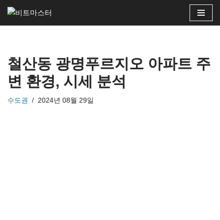
콘
텐
츠
철산동 광명푸르지오 아파트 주
로
건
변 환경, 시세 분석
너
뛰
수도권
2024년 08월 29일
기