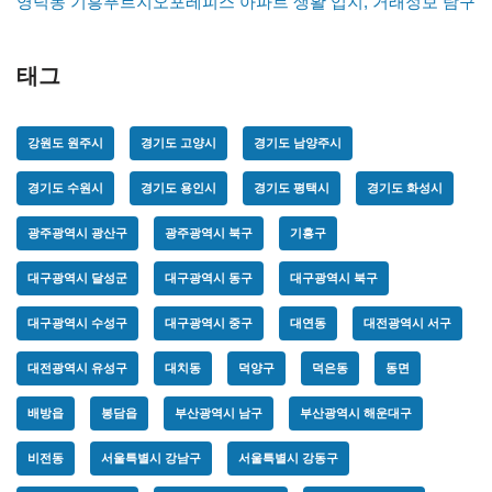
영덕동 기흥푸르지오포레피스 아파트 생활 입지, 거래정보 탐구
태그
강원도 원주시
경기도 고양시
경기도 남양주시
경기도 수원시
경기도 용인시
경기도 평택시
경기도 화성시
광주광역시 광산구
광주광역시 북구
기흥구
대구광역시 달성군
대구광역시 동구
대구광역시 북구
대구광역시 수성구
대구광역시 중구
대연동
대전광역시 서구
대전광역시 유성구
대치동
덕양구
덕은동
동면
배방읍
봉담읍
부산광역시 남구
부산광역시 해운대구
비전동
서울특별시 강남구
서울특별시 강동구