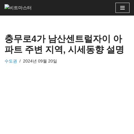
콘
텐
츠
충무로4가 남산센트럴자이 아
로
건
파트 주변 지역, 시세동향 설명
너
뛰
수도권
2024년 09월 20일
기