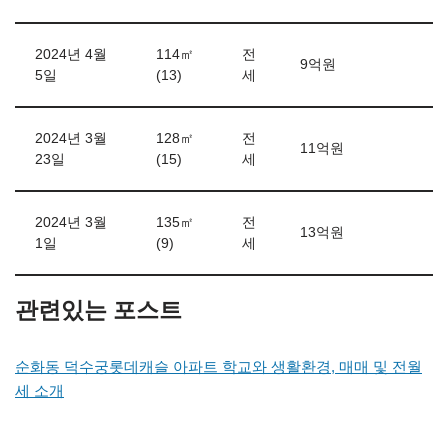
2024년 4월
114㎡
전
9억원
5일
(13)
세
2024년 3월
128㎡
전
11억원
23일
(15)
세
2024년 3월
135㎡
전
13억원
1일
(9)
세
관련있는 포스트
순화동 덕수궁롯데캐슬 아파트 학교와 생활환경, 매매 및 전월
세 소개