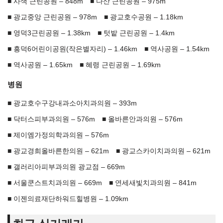
사색 근린공원 – 848m
다산 근린공원 – 975m
광교중앙 근린공원 – 978m
광교호수공원 – 1.18km
영덕3근린공원 – 1.38km
텃밭 근린공원 – 1.4km
흥덕6어린이공원(작은별자리) – 1.46km
역사공원 – 1.54km
역사공원 – 1.65km
혜령 근린공원 – 1.69km
병원
광교호수구강내과소아치과의원 – 393m
닥터스피부과의원 – 576m
올바른안과의원 – 576m
제이엠가정의학과의원 – 576m
광교경희올바른한의원 – 621m
광교스카이치과의원 – 621m
갤러리아피부과의원 광교점 – 669m
서울쿤스트치과의원 – 669m
연세새빛치과의원 – 841m
이젠의료재단하워드힐병원 – 1.09km