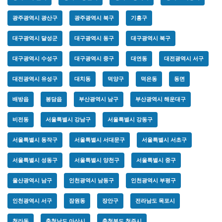
광주광역시 광산구
광주광역시 북구
기흥구
대구광역시 달성군
대구광역시 동구
대구광역시 북구
대구광역시 수성구
대구광역시 중구
대연동
대전광역시 서구
대전광역시 유성구
대치동
덕양구
덕은동
동면
배방읍
봉담읍
부산광역시 남구
부산광역시 해운대구
비전동
서울특별시 강남구
서울특별시 강동구
서울특별시 동작구
서울특별시 서대문구
서울특별시 서초구
서울특별시 성동구
서울특별시 양천구
서울특별시 중구
울산광역시 남구
인천광역시 남동구
인천광역시 부평구
인천광역시 서구
잠원동
장안구
전라남도 목포시
청라동
충청남도 아산시
충청북도 청주시