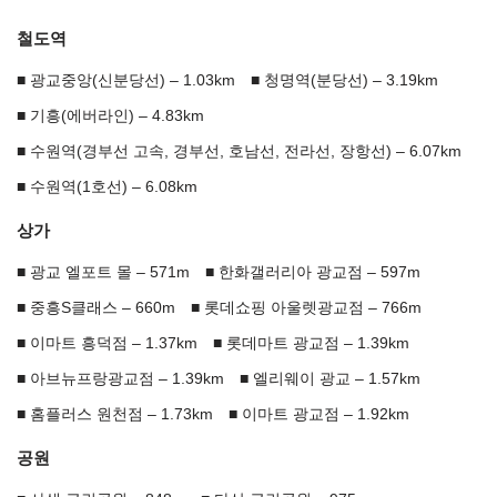
철도역
광교중앙(신분당선) – 1.03km
청명역(분당선) – 3.19km
기흥(에버라인) – 4.83km
수원역(경부선 고속, 경부선, 호남선, 전라선, 장항선) – 6.07km
수원역(1호선) – 6.08km
상가
광교 엘포트 몰 – 571m
한화갤러리아 광교점 – 597m
중흥S클래스 – 660m
롯데쇼핑 아울렛광교점 – 766m
이마트 흥덕점 – 1.37km
롯데마트 광교점 – 1.39km
아브뉴프랑광교점 – 1.39km
엘리웨이 광교 – 1.57km
홈플러스 원천점 – 1.73km
이마트 광교점 – 1.92km
공원