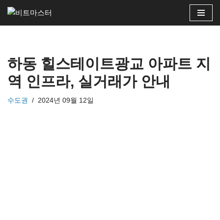
콘
텐
츠
하동 힐스테이트광교 아파트 지
로
건
역 인프라, 실거래가 안내
너
뛰
수도권
2024년 09월 12일
기